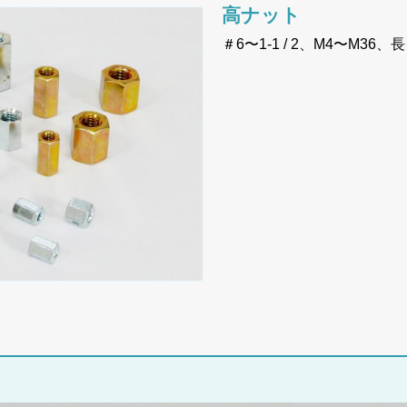
高ナット
＃6〜1-1 / 2、M4〜M36、